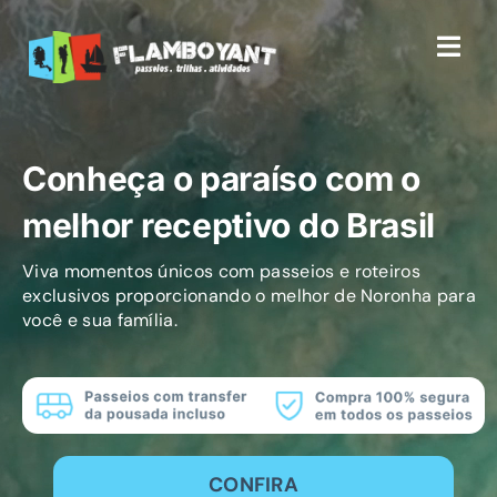
Skip
to
Togg
content
Navi
Início
Conheça o paraíso com o
Passeios
melhor receptivo do Brasil
Viva momentos únicos com passeios e roteiros
Sobre
exclusivos proporcionando o melhor de Noronha para
você e sua família.
Depoimentos
Contato
CONFIRA